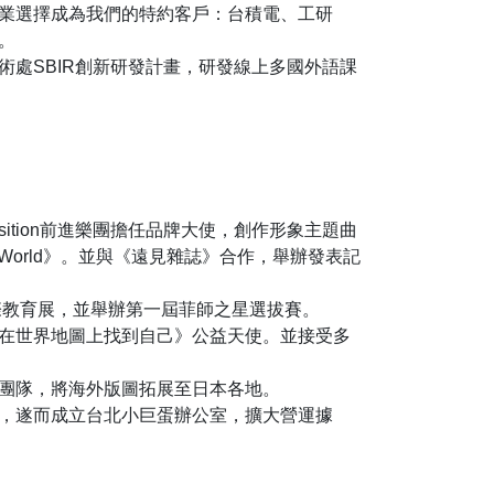
業選擇成為我們的特約客戶：台積電、工研
。
術處SBIR創新研發計畫，研發線上多國外語課
nsition前進樂團擔任品牌大使，創作形象主題曲
o the World》。並與《遠見雜誌》合作，舉辦發表記
國際教育展，並舉辦第一屆菲師之星選拔賽。
在世界地圖上找到自己》公益天使。並接受多
團隊，將海外版圖拓展至日本各地。
，遂而成立台北小巨蛋辦公室，擴大營運據