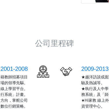
公司里程碑
2001-2008
2009-2013
外籍教師招募項目
★越洋訪談或面
市場的領導先驅。
驗及熱誠等。
」線上學習平台。
★執行及人中學
銀行系統」計畫。
務系統」及「師
、方向，掌舵公司
★Hi家教 線
與數位行銷策略。
資管理中心。