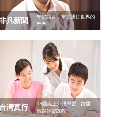
學好語言，掌握通往世界的
非凡新聞
門票
18國線上外語學習，跨國
台灣真行
嚴選師資課程