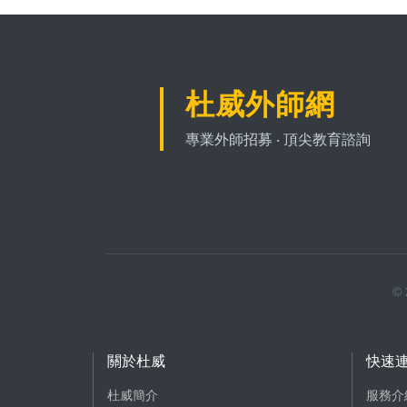
杜威外師網
專業外師招募 ‧ 頂尖教育諮詢
©
關於杜威
快速
杜威簡介
服務介