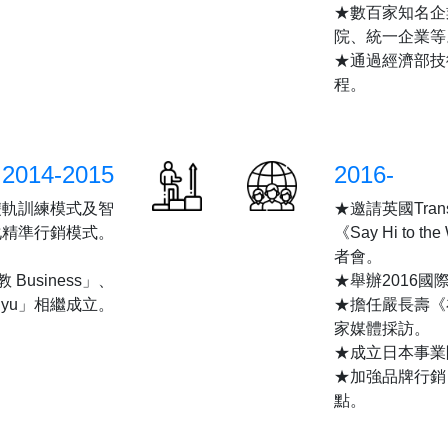
★數百家知名企
院、統一企業等
★通過經濟部技
程。
2014-2015
2016-
雙軌訓練模式及智
★邀請英國Tra
化精準行銷模式。
《Say Hi t
者會。
usiness」、
★舉辦2016
Hanyu」相繼成立。
★擔任嚴長壽《
家媒體採訪。
★成立日本事業
★加強品牌行銷
點。